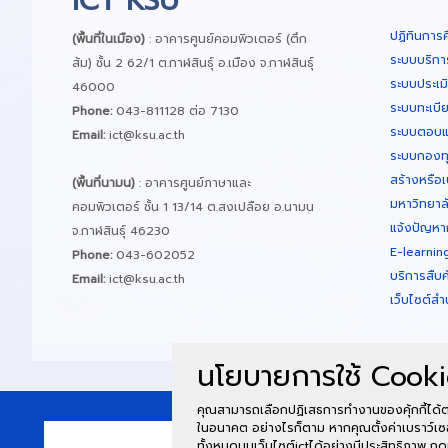
ICT KSU
ปฏิทินการ
(พื้นที่ในเมือง)
: อาคารศูนย์คอมพิวเตอร์ (ตึก
ระบบบริกา
ส้ม) ชั้น 2 62/1 ต.กาฬสินธุ์ อ.เมือง จ.กาฬสินธุ์
ระบบประเม
46000
ระบบทะเบี
Phone:
043-811128 ต่อ 7130
ระบบตอบแ
Email:
ict@ksu.ac.th
ระบบกองทุน
สร้างหรือเ
(พื้นที่นามน)
: อาคารศูนย์ภาษาและ
มหาวิทยาล
คอมพิวเตอร์ ชั้น 1 13/14 ต.สงเปลือย อ.นามน
แจ้งปัญหา
จ.กาฬสินธุ์ 46230
E-learnin
Phone:
043-602052
บริการสืบ
Email:
ict@ksu.ac.th
เว็บไซต์สำ
นโยบายการใช้ Cooki
คุณสามารถเลือกปฏิเสธการทำงานของคุ้กกี้ได้ต
ในอนาคต อย่างไรก็ตาม หากคุณตั้งค่าเบราว์เซ
ทั้งหมดบนเว็บไซต์ictได้อย่างมีประสิทธิภาพ กด