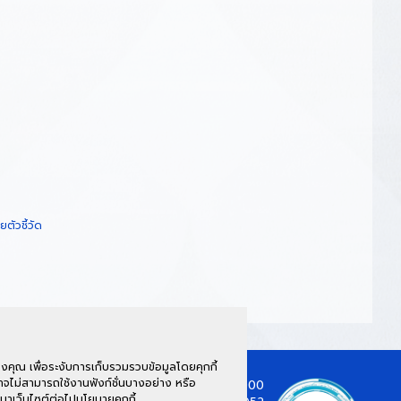
ัวชี้วัด
คุณ เพื่อระงับการเก็บรวมรวบข้อมูลโดยคุกกี้
จไม่สามารถใช้งานฟังก์ชั่นบางอย่าง หรือ
์ ชั้น 2 62/1 ต.กาฬสินธุ์ อ.เมือง จ.กาฬสินธุ์ 46000
นาเว็บไซต์ต่อไปนโยบายคุกกี้