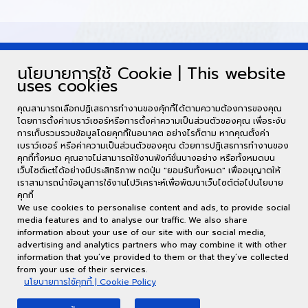
นโยบายการใช้ Cookie | This website
uses cookies
คุณสามารถเลือกปฏิเสธการทำงานของคุ้กกี้ได้ตามความต้องการของคุณ
โดยการตั้งค่าเบราว์เซอร์หรือการตั้งค่าความเป็นส่วนตัวของคุณ เพื่อระงับ
การเก็บรวมรวบข้อมูลโดยคุกกี้ในอนาคต อย่างไรก็ตาม หากคุณตั้งค่า
เบราว์เซอร์ หรือค่าความเป็นส่วนตัวของคุณ ด้วยการปฎิเสธการทำงานของ
คุกกี้ทั้งหมด คุณอาจไม่สามารถใช้งานฟังก์ชั่นบางอย่าง หรือทั้งหมดบน
เว็บไซต์ictได้อย่างมีประสิทธิภาพ กดปุ่ม "ยอมรับทั้งหมด" เพื่ออนุญาตให้
เราสามารถนำข้อมูลการใช้งานไปวิเคราะห์เพื่อพัฒนาเว็บไซต์ต่อไปนโยบาย
คุกกี้
We use cookies to personalise content and ads, to provide social
media features and to analyse our traffic. We also share
information about your use of our site with our social media,
อาคารศูนย์คอมพิวเตอร์ ชั้น 2 62/1 ต.กาฬสินธุ์ อ.เมือง จ.กาฬสินธุ์ 46000
advertising and analytics partners who may combine it with other
(พื้นที่ในเมือง) : 043-811128 ต่อ 7130 (พื้นที่นามน) : 043-602052
information that you’ve provided to them or that they’ve collected
ict@ksu.ac.th
from your use of their services.
พร้อมใจบริการ พัฒนางานไอที ปรับใช้เทคโนโลยี สนับสนุนมหาวิทยาลัย
นโยบายการใช้คุกกี้ | Cookie Policy
งานเทคโนโลยีสารสนเทศและการสื่อสาร