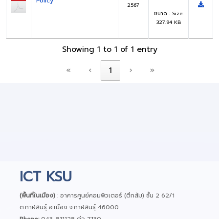
Policy
2567
ขนาด : Size:
327.94 KB
Showing 1 to 1 of 1 entry
«
‹
1
›
»
ICT KSU
(พื้นที่ในเมือง)
: อาคารศูนย์คอมพิวเตอร์ (ตึกส้ม) ชั้น 2 62/1
ต.กาฬสินธุ์ อ.เมือง จ.กาฬสินธุ์ 46000
Phone:
043-811128 ต่อ 7130