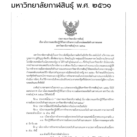
มหาวิทยาลัยกาฬสินธุ์ พ.ศ. ๒๕๖๑