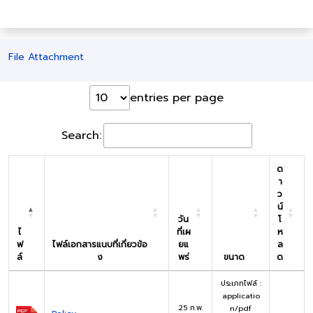
File Attachment
entries per page
Search:
ด
า
ว
น์
วัน
โ
ไ
ที่เผ
ห
ฟ
ไฟล์เอกสารแนบที่เกี่ยวข้อ
ยแ
ล
ล์
ง
พร่
ขนาด
ด
ประเภทไฟล์ :
applicatio
25 ก.พ.
n/pdf