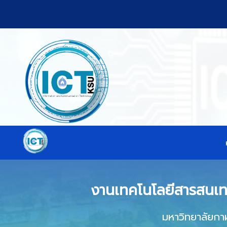
งานเทคโนโลยีสารสนเท
มหาวิทยาลัยกาฬ