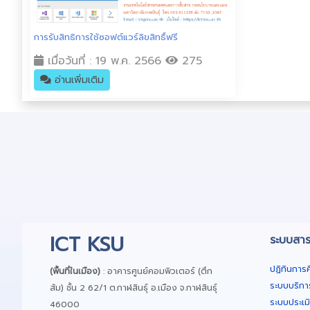
การรับสิทธิการใช้ซอฟต์แวร์ลิขสิทธิ์ฟรี
เมื่อวันที่ : 19 พ.ค. 2566
275
อ่านเพิ่มเติม
ICT KSU
ระบบสาร
ปฏิทินการ
(พื้นที่ในเมือง)
: อาคารศูนย์คอมพิวเตอร์ (ตึก
ระบบบริกา
ส้ม) ชั้น 2 62/1 ต.กาฬสินธุ์ อ.เมือง จ.กาฬสินธุ์
ระบบประเม
46000