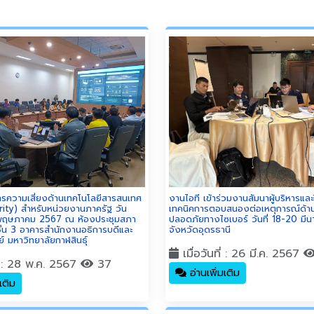
รความเสี่ยงด้านเทคโนโลยีสารสนเทศ
งานไอที เข้าร่วมงานสัมนาผู้บริหารและฝ
ity) สำหรับหน่วยงานภาครัฐ วัน
เทคนิคการตอบสนองต่อเหตุการณ์ด้า
8 พฤษภาคม 2567 ณ ห้องประชุมสภา
ปลอดภัยทางไซเบอร์ วันที่ 18-20 ม
ชั้น 3 อาคารสำนักงานอธิการบดีและ
จังหวัดอุดรธานี
ย์ มหาวิทยาลัยกาฬสินธุ์
เมื่อวันที่ : 26 มี.ค. 2567
ี่ : 28 พ.ค. 2567
37
อ่านเพิ่มเติม
เติม