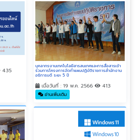
บุคลากรงานเทคโนโลยีสารสนเทศและการสื่อสารเข้า
435
ร่วมการโครงการจัดทำแผนปฏิบัติราชการสำนักงาน
อธิการบดี ระยะ 5 ปี
เมื่อวันที่ : 19 พ.ค. 2566
413
อ่านเพิ่มเติม