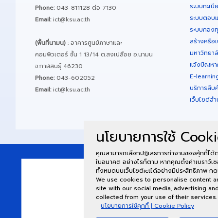
ระบบทะเบี
Phone:
043-811128 ต่อ 7130
ระบบตอบแ
Email:
ict@ksu.ac.th
ระบบกองทุน
สร้างหรือเ
(พื้นที่นามน)
: อาคารศูนย์ภาษาและ
มหาวิทยาล
คอมพิวเตอร์ ชั้น 1 13/14 ต.สงเปลือย อ.นามน
แจ้งปัญหา
จ.กาฬสินธุ์ 46230
E-learnin
Phone:
043-602052
บริการสืบ
Email:
ict@ksu.ac.th
เว็บไซต์สำ
นโยบายการใช้ Cooki
คุณสามารถเลือกปฏิเสธการทำงานของคุ้กกี้ได้ต
ในอนาคต อย่างไรก็ตาม หากคุณตั้งค่าเบราว์เซ
ทั้งหมดบนเว็บไซต์ictได้อย่างมีประสิทธิภาพ กด
We use cookies to personalise content and
site with our social media, advertising a
collected from your use of their services.
นโยบายการใช้คุกกี้ | Cookie Policy