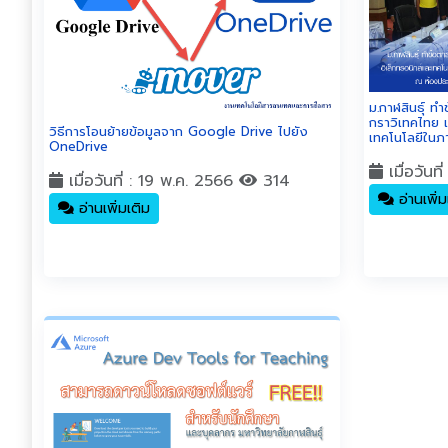
ม.กาฬสินธุ์ 
กราวิเทคไทย เ
วิธีการโอนย้ายข้อมูลจาก Google Drive ไปยัง
เทคโนโลยีในภ
OneDrive
เมื่อวันท
เมื่อวันที่ : 19 พ.ค. 2566
314
อ่านเพิ่ม
อ่านเพิ่มเติม