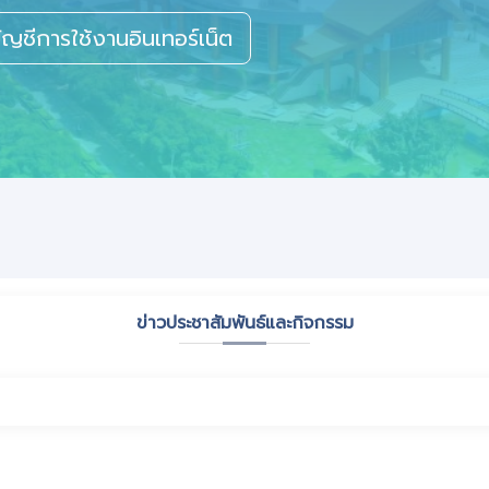
ญชีการใช้งานอินเทอร์เน็ต
ข่าวประชาสัมพันธ์และกิจกรรม