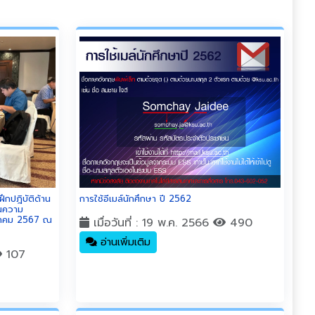
การใช้อีเมล์นักศึกษา ปี 2562
ึกปฎิบัติด้าน
นความ
ีนาคม 2567 ณ
เมื่อวันที่ : 19 พ.ค. 2566
490
อ่านเพิ่มเติม
107