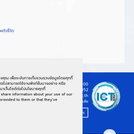
ัวชี้วัด
คุณ เพื่อระงับการเก็บรวมรวบข้อมูลโดยคุกกี้
จไม่สามารถใช้งานฟังก์ชั่นบางอย่าง หรือ
์ ชั้น 2 62/1 ต.กาฬสินธุ์ อ.เมือง จ.กาฬสินธุ์ 46000
นาเว็บไซต์ต่อไปนโยบายคุกกี้
ง) : 043-811128 ต่อ 7130 (พื้นที่นามน) : 043-602052
 share information about your use of our
ict@ksu.ac.th
 provided to them or that they’ve
พัฒนางานไอที ปรับใช้เทคโนโลยี สนับสนุนมหาวิทยาลัย
งานเทคโนโลยีสารสนเทศและการสื่อสาร