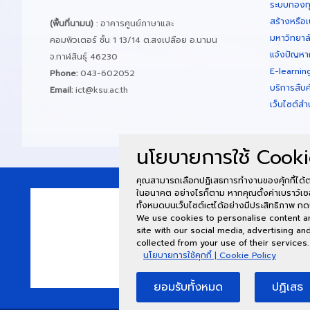
ระบบกองทุน
สร้างหรือเ
(พื้นที่นามน)
: อาคารศูนย์ภาษาและ
มหาวิทยาล
คอมพิวเตอร์ ชั้น 1 13/14 ต.สงเปลือย อ.นามน
แจ้งปัญหา
จ.กาฬสินธุ์ 46230
E-learnin
Phone:
043-602052
บริการสืบ
Email:
ict@ksu.ac.th
เว็บไซต์สำ
นโยบายการใช้ Cooki
คุณสามารถเลือกปฏิเสธการทำงานของคุ้กกี้ได้ต
ในอนาคต อย่างไรก็ตาม หากคุณตั้งค่าเบราว์เซ
ทั้งหมดบนเว็บไซต์ictได้อย่างมีประสิทธิภาพ กด
We use cookies to personalise content and
site with our social media, advertising a
collected from your use of their services.
นโยบายการใช้คุกกี้ | Cookie Policy
ยอมรับทั้งหมด
ปฏิเสธ