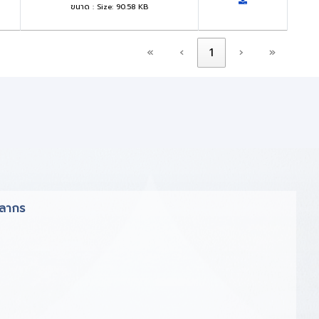
ขนาด : Size: 90.58 KB
«
‹
1
›
»
คลากร