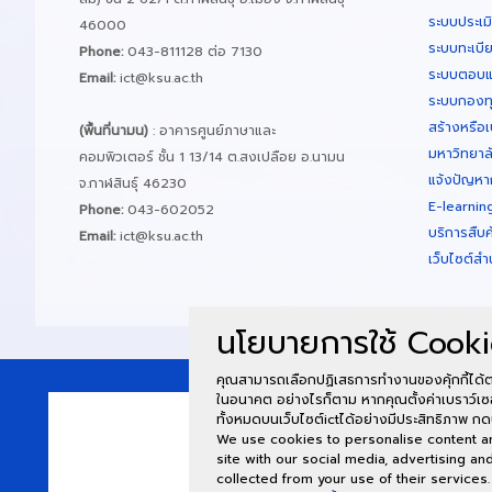
ระบบประเม
46000
ระบบทะเบี
Phone:
043-811128 ต่อ 7130
ระบบตอบแ
Email:
ict@ksu.ac.th
ระบบกองทุน
สร้างหรือเ
(พื้นที่นามน)
: อาคารศูนย์ภาษาและ
มหาวิทยาล
คอมพิวเตอร์ ชั้น 1 13/14 ต.สงเปลือย อ.นามน
แจ้งปัญหา
จ.กาฬสินธุ์ 46230
E-learnin
Phone:
043-602052
บริการสืบ
Email:
ict@ksu.ac.th
เว็บไซต์สำ
นโยบายการใช้ Cooki
คุณสามารถเลือกปฏิเสธการทำงานของคุ้กกี้ได้ต
ในอนาคต อย่างไรก็ตาม หากคุณตั้งค่าเบราว์เซ
ทั้งหมดบนเว็บไซต์ictได้อย่างมีประสิทธิภาพ กด
We use cookies to personalise content and
site with our social media, advertising a
collected from your use of their services.