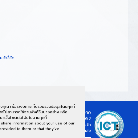
ัวชี้วัด
คุณ เพื่อระงับการเก็บรวมรวบข้อมูลโดยคุกกี้
จไม่สามารถใช้งานฟังก์ชั่นบางอย่าง หรือ
์ ชั้น 2 62/1 ต.กาฬสินธุ์ อ.เมือง จ.กาฬสินธุ์ 46000
นาเว็บไซต์ต่อไปนโยบายคุกกี้
ง) : 043-811128 ต่อ 7130 (พื้นที่นามน) : 043-602052
 share information about your use of our
ict@ksu.ac.th
 provided to them or that they’ve
พัฒนางานไอที ปรับใช้เทคโนโลยี สนับสนุนมหาวิทยาลัย