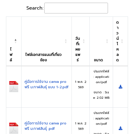
Search:
ด
า
ว
วัน
น์
ที่เ
โ
ไ
ผย
ห
ฟ
ไฟล์เอกสารแนบที่เกี่ยว
แพ
ล
ล์
ข้อง
ร่
ขนาด
ด
ประเภทไฟล์
: applicati
คู่มือการใช้งาน canva pro
1 พ.ค. 2
on/pdf
ฟรี ม.กาฬสินธุ์ แบบ 1-2.pdf
569
ขนาด : Siz
e: 2.02 MB
ประเภทไฟล์
: applicati
คู่มือการใช้งาน canva pro
1 พ.ค. 2
on/pdf
ฟรี ม.กาฬสินธุ์ .pdf
569
ขนาด : Siz