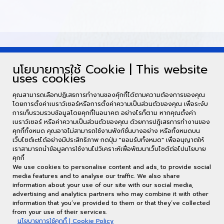
นโยบายการใช้ Cookie | This website
uses cookies
คุณสามารถเลือกปฏิเสธการทำงานของคุ้กกี้ได้ตามความต้องการของคุณ
โดยการตั้งค่าเบราว์เซอร์หรือการตั้งค่าความเป็นส่วนตัวของคุณ เพื่อระงับ
การเก็บรวมรวบข้อมูลโดยคุกกี้ในอนาคต อย่างไรก็ตาม หากคุณตั้งค่า
เบราว์เซอร์ หรือค่าความเป็นส่วนตัวของคุณ ด้วยการปฎิเสธการทำงานของ
คุกกี้ทั้งหมด คุณอาจไม่สามารถใช้งานฟังก์ชั่นบางอย่าง หรือทั้งหมดบน
เว็บไซต์ictได้อย่างมีประสิทธิภาพ กดปุ่ม "ยอมรับทั้งหมด" เพื่ออนุญาตให้
เราสามารถนำข้อมูลการใช้งานไปวิเคราะห์เพื่อพัฒนาเว็บไซต์ต่อไปนโยบาย
คุกกี้
We use cookies to personalise content and ads, to provide social
media features and to analyse our traffic. We also share
information about your use of our site with our social media,
อาคารศูนย์คอมพิวเตอร์ ชั้น 2 62/1 ต.กาฬสินธุ์ อ.เมือง จ.กาฬสินธุ์ 46000
advertising and analytics partners who may combine it with other
(พื้นที่ในเมือง) : 043-811128 ต่อ 7130 (พื้นที่นามน) : 043-602052
information that you’ve provided to them or that they’ve collected
ict@ksu.ac.th
from your use of their services.
พร้อมใจบริการ พัฒนางานไอที ปรับใช้เทคโนโลยี สนับสนุนมหาวิทยาลัย
นโยบายการใช้คุกกี้ | Cookie Policy